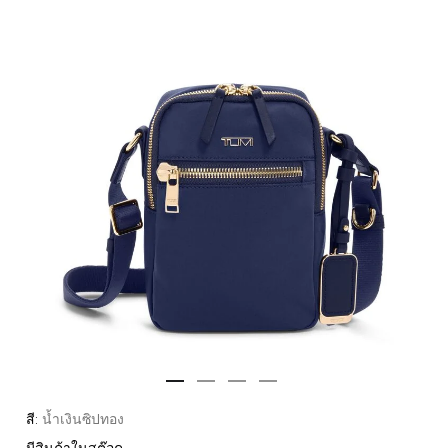
สี:
น้ำเงินซิปทอง