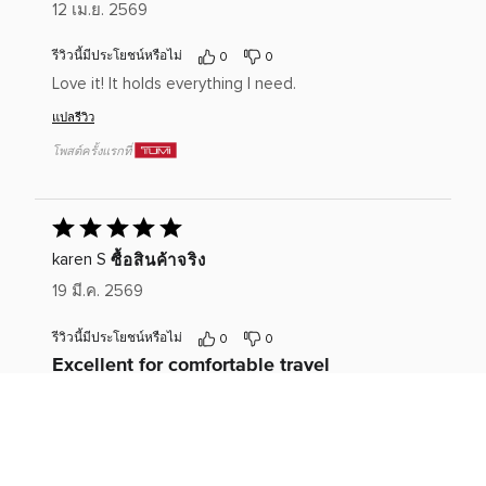
12 เม.ย. 2569
เต็ม
5
รีวิวนี้มีประโยชน์หรือไม่
0
0
Love it! It holds everything I need.
แปลรีวิว
โพสต์ครั้งแรกที่
ให้
คะแนน
ซื้อสินค้าจริง
karen S
5
19 มี.ค. 2569
เต็ม
5
รีวิวนี้มีประโยชน์หรือไม่
0
0
Excellent for comfortable travel
Super practical for travel
แปลรีวิว
โพสต์ครั้งแรกที่