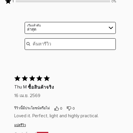
ผู้
โดย
0%
1
ดาว
2
คะแนน
รีวิว
ผู้
โดย
ดาว
1
100%
รีวิว
ผู้
โดย
ดาว
ราย
0%
รีวิว
ผู้
โดย
ราย
เรียงลำดับ
0%
รีวิว
ล่าสุด
ผู้
ราย
0%
รีวิว
ค้นหารีวิว
ราย
0%
ราย
ให้
คะแนน
ซื้อสินค้าจริง
Thu M
5
16 เม.ย. 2569
เต็ม
5
รีวิวนี้มีประโยชน์หรือไม่
0
0
Loved it. Perfect, light and highly practical.
แปลรีวิว