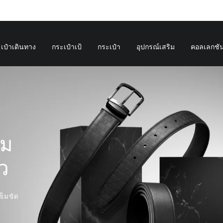
เป๋าเดินทาง
กระเป๋าเป้
กระเป๋า
อุปกรณ์เสริม
คอลเลกชั
าม
ัว
ข็มขัด