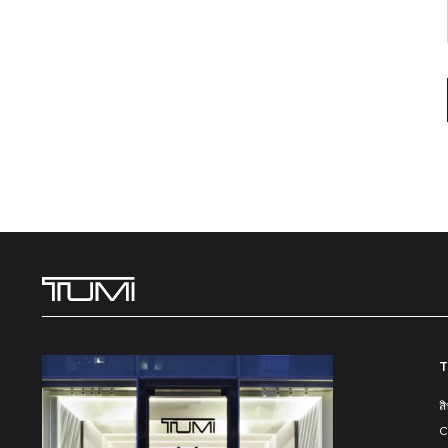
T
ส
C