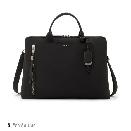
สี:
สีดำ/กันเมทัล