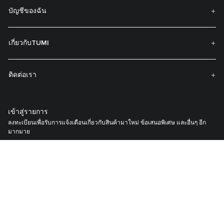
บัญชีของฉัน
เกี่ยวกับTUMI
ติดต่อเรา
เข้าสู่รายการ
ลงทะเบียนเพื่อรับการแจ้งเตือนเกี่ยวกับสินค้ามาใหม่ ข้อเสนอพิเศษ และอื่นๆ อีก
มากมาย
คุณยอมรับ
Membership T&C
,
นโยบายความเป็นส่วนตัว
แล
ะเงื่อนไขการ
เป็นสมาชิก
.
ลงทะเบียนกระเป๋า TUMI ของคุณ