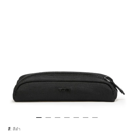
สี:
สีดำ