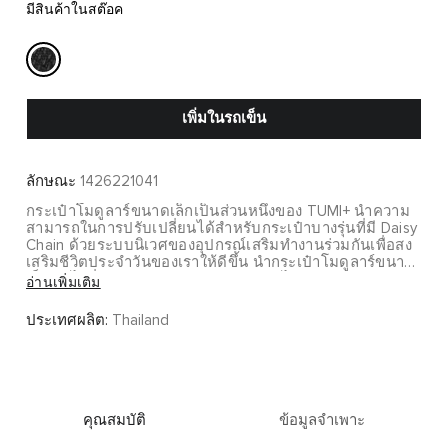
มีสินค้าในสต๊อค
เพิ่มในรถเข็น
ลักษณะ
1426221041
กระเป๋าโมดูลาร์ขนาดเล็กเป็นส่วนหนึ่งของ TUMI+ นำความ
สามารถในการปรับเปลี่ยนได้สำหรับกระเป๋าบางรุ่นที่มี Daisy
Chain ด้วยระบบนิเวศของอุปกรณ์เสริมทำงานร่วมกันเพื่อสง
เสริมชีวิตประจำวันของเราให้ดีขึ้น นำกระเป๋าโมดูลาร์ขนาด
เล็กติดไว้ที่ด้านหน้ากระเป๋า สายสะพายไหล่ หรือกระเป๋าด้าน
อ่านเพิ่มเติม
ข้างเพื่อการเข้าถึงสิ่งของจำเป็นได้อย่างรวดเร็ว และสลับไป
มาระหว่างกระเป๋าได้อย่างง่ายดายด้วย G-hooks ทำให้การ
ประเทศผลิต:
Thailand
เปลี่ยนจากที่ทำงานที่สำนักงานเป็นการทำงานที่บ้านของคุณ
ได้อย่างง่ายดาย
คุณสมบัติ
ข้อมูลจำเพาะ