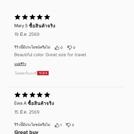
ให้
คะแนน
ซื้อสินค้าจริง
Mary S
5
19 มี.ค. 2569
เต็ม
5
รีวิวนี้มีประโยชน์หรือไม่
0
0
Beautiful color. Great size for travel.
แปลรีวิว
โพสต์ครั้งแรกที่
ให้
คะแนน
ซื้อสินค้าจริง
Ewa A
5
15 มี.ค. 2569
เต็ม
5
รีวิวนี้มีประโยชน์หรือไม่
1
0
Great buy