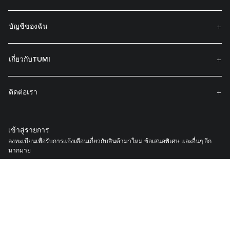
บัญชีของฉัน
เกี่ยวกับTUMI
ติดต่อเรา
เข้าสู่รายการ
ลงทะเบียนเพื่อรับการแจ้งเตือนเกี่ยวกับสินค้ามาใหม่ ข้อเสนอพิเศษ และอื่นๆ อีก
มากมาย
คุณยอมรับ
Membership T&C
,
นโยบายความเป็นส่วนตัว
แล
ะเงื่อนไขการ
เป็นสมาชิก
.