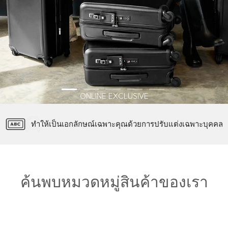
ONLINE EXCLUSIVE
ทำให้เป็นเอกลักษณ์เฉพาะคุณด้วยการปรับแต่งเฉพาะบุคคล
ได้รับการคุ้มครองโดยการรับประกันแบบไร้กังวล
Tumi Tracer ลงทะเบียนสินค้า
บริการจัดส่งและคืนสินค้าฟรี
ค้นพบหมวดหมู่สินค้าของเรา