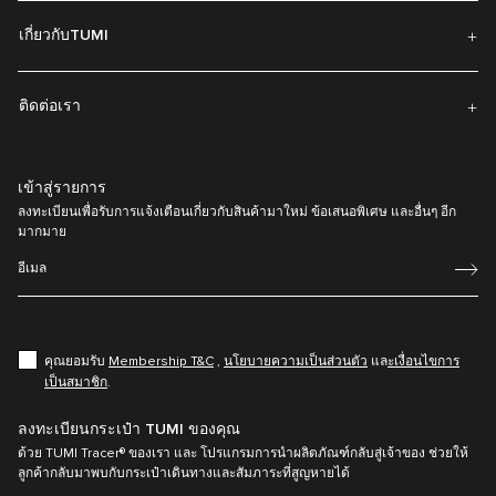
เกี่ยวกับTUMI
ติดต่อเรา
เข้าสู่รายการ
ลงทะเบียนเพื่อรับการแจ้งเตือนเกี่ยวกับสินค้ามาใหม่ ข้อเสนอพิเศษ และอื่นๆ อีก
มากมาย
คุณยอมรับ
Membership T&C
,
นโยบายความเป็นส่วนตัว
แล
ะเงื่อนไขการ
เป็นสมาชิก
.
ลงทะเบียนกระเป๋า TUMI ของคุณ
ด้วย TUMI Tracer® ของเรา และ โปรแกรมการนำผลิตภัณฑ์กลับสู่เจ้าของ ช่วยให้
ลูกค้ากลับมาพบกับกระเป๋าเดินทางและสัมภาระที่สูญหายได้