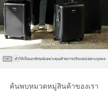
ONLINE EXCLUSIVE
ทำให้เป็นเอกลักษณ์เฉพาะคุณด้วยการปรับแต่งเฉพาะบุคคล
ได้รับการคุ้มครองโดยการรับประกันแบบไร้กังวล
Tumi Tracer ลงทะเบียนสินค้า
บริการจัดส่งและคืนสินค้าฟรี
ค้นพบหมวดหมู่สินค้าของเรา