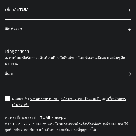
เกี่ยวกับTUMI
ติดต่อเรา
เข้าสู่รายการ
ลงทะเบียนเพื่อรับการแจ้งเตือนเกี่ยวกับสินค้ามาใหม่ ข้อเสนอพิเศษ และอื่นๆ อีก
มากมาย
คุณยอมรับ
Membership T&C
,
นโยบายความเป็นส่วนตัว
แล
ะเงื่อนไขการ
เป็นสมาชิก
.
ลงทะเบียนกระเป๋า TUMI ของคุณ
ด้วย TUMI Tracer® ของเรา และ โปรแกรมการนำผลิตภัณฑ์กลับสู่เจ้าของ ช่วยให้
ลูกค้ากลับมาพบกับกระเป๋าเดินทางและสัมภาระที่สูญหายได้