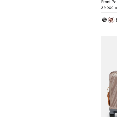
Front P
Carry-O
39,000 