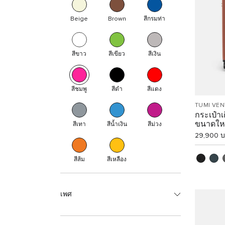
Beige
Brown
สีกรมท่า
สีขาว
สีเขียว
สีเงิน
สีชมพู
สีดำ
สีแดง
TUMI VE
กระเป๋า
ขนาดใหญ
สีเทา
สีน้ำเงิน
สีม่วง
29,900 
สีส้ม
สีเหลือง
เพศ