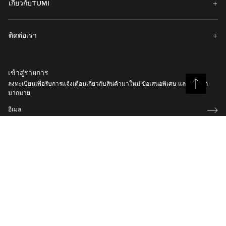
เกี่ยวกับTUMI
ติดต่อเรา
เข้าสู่รายการ
ลงทะเบียนเพื่อรับการแจ้งเตือนเกี่ยวกับสินค้ามาใหม่ ข้อเสนอพิเศษ และอื่นๆ อีก
มากมาย
คุณยอมรับ
Membership T&C
,
นโยบายความเป็นส่วนตัว
แล
ะเงื่อนไขการ
เป็นสมาชิก
.
ลงทะเบียนกระเป๋า TUMI ของคุณ
ด้วย TUMI Tracer® ของเรา และ โปรแกรมการนำผลิตภัณฑ์กลับสู่เจ้าของ ช่วยให้
ลูกค้ากลับมาพบกับกระเป๋าเดินทางและสัมภาระที่สูญหายได้