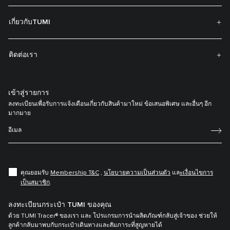
เกี่ยวกับTUMI
ติดต่อเรา
เข้าสู่รายการ
ลงทะเบียนเพื่อรับการแจ้งเตือนเกี่ยวกับสินค้ามาใหม่ ข้อเสนอพิเศษ และอื่นๆ อีก
มากมาย
คุณยอมรับ
Membership T&C
,
นโยบายความเป็นส่วนตัว
แล
ะเงื่อนไขการ
เป็นสมาชิก
.
ลงทะเบียนกระเป๋า TUMI ของคุณ
ด้วย TUMI Tracer® ของเรา และ โปรแกรมการนำผลิตภัณฑ์กลับสู่เจ้าของ ช่วยให้
ลูกค้ากลับมาพบกับกระเป๋าเดินทางและสัมภาระที่สูญหายได้