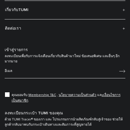
เกี่ยวกับTUMI
ติดต่อเรา
เข้าสู่รายการ
ลงทะเบียนเพื่อรับการแจ้งเตือนเกี่ยวกับสินค้ามาใหม่ ข้อเสนอพิเศษ และอื่นๆ อีก
มากมาย
คุณยอมรับ
Membership T&C
,
นโยบายความเป็นส่วนตัว
แล
ะเงื่อนไขการ
เป็นสมาชิก
.
ลงทะเบียนกระเป๋า TUMI ของคุณ
ด้วย TUMI Tracer® ของเรา และ โปรแกรมการนำผลิตภัณฑ์กลับสู่เจ้าของ ช่วยให้
ลูกค้ากลับมาพบกับกระเป๋าเดินทางและสัมภาระที่สูญหายได้