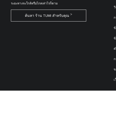
ระยะทางจะใกล้หรือไกลเท่าไรก็ตาม
ว
ค้นหา ร้าน TUMI สำหรับคุณ
ก
ข
ข
ค
ก
ข
เ
Copyright © 2026 Tumi, Inc. All rights reserved. |
Tumi Thailand |
ข้อตก