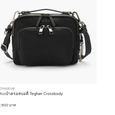
OYAGEUR
TUMI H
ระเป๋าครอสบอดี้ Teghan Crossbody
กระเป๋
2,900 บาท
21,500 