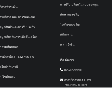
การปรับเปลี่ยนในแบบของคุณ
ิธีการชำระเงิน
ค้นหาของขวัญ
ารบริการ และ การซ่อมแซม
ไอเดียของขวัญ
้อมูลสินค้าและการรับประกัน
สมัครงาน
้อมูลเกี่ยวสัมภาระถือขึ้นเครื่อง
ความยั่งยืน
ำถามที่พบบ่อย
ารตั้งค่าล็อค TUMI ของคุณ
ติดต่อเรา
อใบกำกับภาษี
02-761-9998
ว็บไซต์ปลอม
การบริการของ TUMI
info.th@tumi.com
ลงและเงื่อนไขผู้ใช้บริการ ·
นโยบายความเป็นส่วนตัว |
แผนผังเว็บไซต์