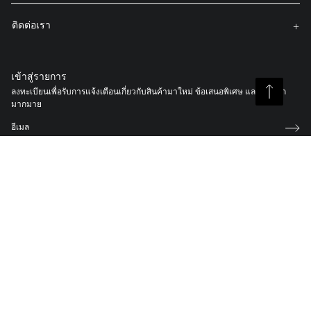
ติดต่อเรา
เข้าสู่รายการ
ลงทะเบียนเพื่อรับการแจ้งเตือนเกี่ยวกับสินค้ามาใหม่ ข้อเสนอพิเศษ และอื่นๆ อีก
มากมาย
คุณยอมรับ
Membership T&C
,
นโยบายความเป็นส่วนตัว
แล
ะเงื่อนไขการ
เป็นสมาชิก
.
ลงทะเบียนกระเป๋า TUMI ของคุณ
ด้วย TUMI Tracer® ของเรา และ โปรแกรมการนำผลิตภัณฑ์กลับสู่เจ้าของ ช่วยให้
ลูกค้ากลับมาพบกับกระเป๋าเดินทางและสัมภาระที่สูญหายได้